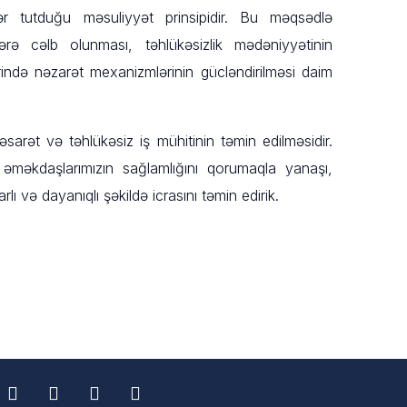
bər tutduğu məsuliyyət prinsipidir. Bu məqsədlə
ərə cəlb olunması, təhlükəsizlik mədəniyyətinin
lərində nəzarət mexanizmlərinin gücləndirilməsi daim
əsarət və təhlükəsiz iş mühitinin təmin edilməsidir.
məkdaşlarımızın sağlamlığını qorumaqla yanaşı,
arlı və dayanıqlı şəkildə icrasını təmin edirik.