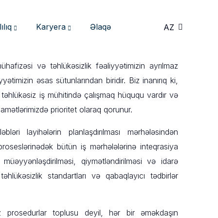
ılıq
Karyera
Əlaqə
AZ
EN
izəsi və təhlükəsizlik fəaliyyətimizin ayrılmaz
ətimizin əsas sütunlarından biridir. Biz inanırıq ki,
təhlükəsiz iş mühitində çalışmaq hüququ vardır və
qamətlərimizdə prioritet olaraq qorunur.
ləbləri layihələrin planlaşdırılması mərhələsindən
proseslərinədək bütün iş mərhələlərinə inteqrasiya
 müəyyənləşdirilməsi, qiymətləndirilməsi və idarə
hlükəsizlik standartları və qabaqlayıcı tədbirlər
ız prosedurlar toplusu deyil, hər bir əməkdaşın