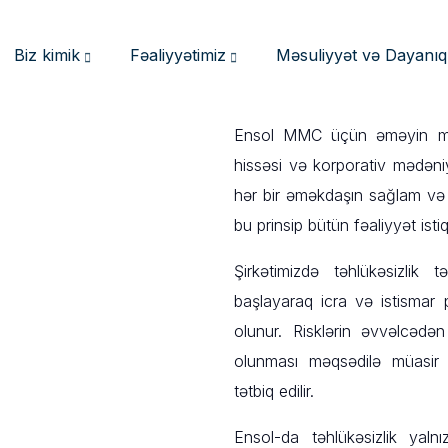
Biz kimik
Fəaliyyətimiz
Məsuliyyət və Dayanıql
Ensol MMC üçün əməyin mühaf
hissəsi və korporativ mədəniyy
hər bir əməkdaşın sağlam və 
bu prinsip bütün fəaliyyət isti
Şirkətimizdə təhlükəsizlik tə
başlayaraq icra və istismar 
olunur. Risklərin əvvəlcədən
olunması məqsədilə müasir tə
tətbiq edilir.
Ensol-da təhlükəsizlik yaln